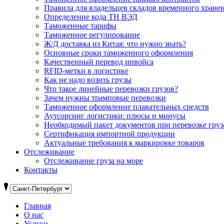
Правила для владельцев складов временного хране
Определение кода ТН ВЭД
Таможенные тарифы
Таможенное регулирование
Ж/Д доставка из Китая: что нужно знать?
Основные сроки таможенного оформления
Качественный перевод инвойса
RFID-метки в логистике
Как не надо возить грузы
Что такое линейные перевозки грузов?
Зачем нужны трамповые перевозки
Таможенное оформление плавательных средств
Аутсорсинг логистики: плюсы и минусы
Необходимый пакет документов при перевозке груз
Cертификация импортной продукции
Актуальные требования к маркировке товаров
Отслеживание
Отслеживание груза на море
Контакты
Главная
О нас
Услуги