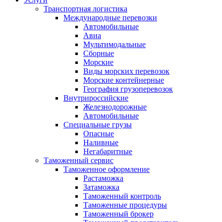
Транспортная логистика
Международные перевозки
Автомобильные
Авиа
Мультимодальные
Сборные
Морские
Виды морских перевозок
Морские контейнерные
География грузоперевозок
Внутрироссийские
Железнодорожные
Автомобильные
Специальные грузы
Опасные
Наливные
Негабаритные
Таможенный сервис
Таможенное оформление
Растаможка
Затаможка
Таможенный контроль
Таможенные процедуры
Таможенный брокер