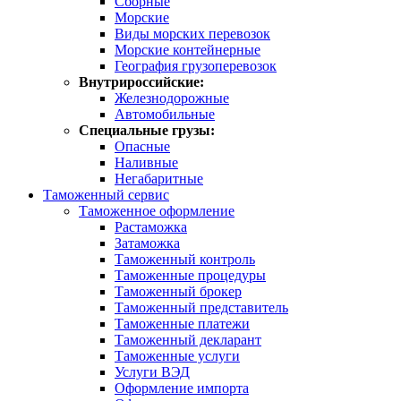
Сборные
Морские
Виды морских перевозок
Морские контейнерные
География грузоперевозок
Внутрироссийские:
Железнодорожные
Автомобильные
Специальные грузы:
Опасные
Наливные
Негабаритные
Таможенный сервис
Таможенное оформление
Растаможка
Затаможка
Таможенный контроль
Таможенные процедуры
Таможенный брокер
Таможенный представитель
Таможенные платежи
Таможенный декларант
Таможенные услуги
Услуги ВЭД
Оформление импорта