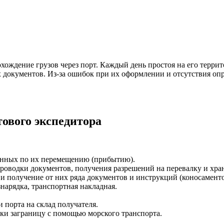
хождение грузов через порт. Каждый день простоя на его террит
х документов. Из-за ошибок при их оформлении и отсутствия о
тового экспедитора
данных по их перемещению (прибытию).
роводки документов, получения разрешений на перевалку и хр
 получение от них ряда документов и инструкций (коносаментов
нарядка, транспортная накладная.
порта на склад получателя.
вки заграницу с помощью морского транспорта.