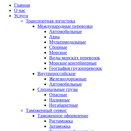
Главная
О нас
Услуги
Транспортная логистика
Международные перевозки
Автомобильные
Авиа
Мультимодальные
Сборные
Морские
Виды морских перевозок
Морские контейнерные
География грузоперевозок
Внутрироссийские
Железнодорожные
Автомобильные
Специальные грузы
Опасные
Наливные
Негабаритные
Таможенный сервис
Таможенное оформление
Растаможка
Затаможка