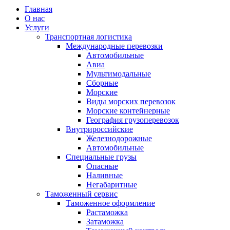
Главная
О нас
Услуги
Транспортная логистика
Международные перевозки
Автомобильные
Авиа
Мультимодальные
Сборные
Морские
Виды морских перевозок
Морские контейнерные
География грузоперевозок
Внутрироссийские
Железнодорожные
Автомобильные
Специальные грузы
Опасные
Наливные
Негабаритные
Таможенный сервис
Таможенное оформление
Растаможка
Затаможка