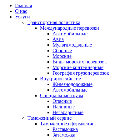
Главная
О нас
Услуги
Транспортная логистика
Международные перевозки
Автомобильные
Авиа
Мультимодальные
Сборные
Морские
Виды морских перевозок
Морские контейнерные
География грузоперевозок
Внутрироссийские
Железнодорожные
Автомобильные
Специальные грузы
Опасные
Наливные
Негабаритные
Таможенный сервис
Таможенное оформление
Растаможка
Затаможка