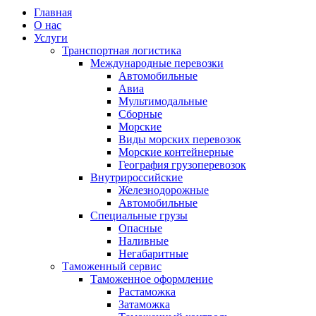
Главная
О нас
Услуги
Транспортная логистика
Международные перевозки
Автомобильные
Авиа
Мультимодальные
Сборные
Морские
Виды морских перевозок
Морские контейнерные
География грузоперевозок
Внутрироссийские
Железнодорожные
Автомобильные
Специальные грузы
Опасные
Наливные
Негабаритные
Таможенный сервис
Таможенное оформление
Растаможка
Затаможка